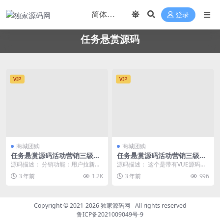
登录
任务悬赏源码
VIP
VIP
商城团购
商城团购
任务悬赏源码活动营销三级分
任务悬赏源码活动营销三级分
销返佣积分商城版
销返佣积分商城版
源码描述： 分销功能：用户拉新用
源码描述： 这个是带有VUE源码的
户做任务可以获取任务返佣，三级
搭建也是很简单可生成APP 功能说
3 年前
1.2K
3 年前
996
分销逻辑。 用户拉...
明： 分销功...
Copyright © 2021-2026
独家源码网
- All rights reserved
鲁ICP备2021009049号-9