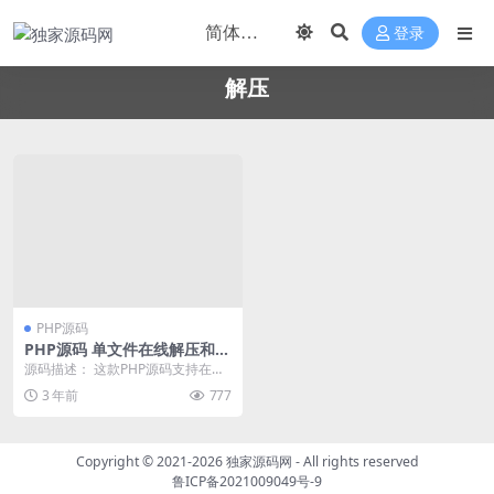
登录
解压
PHP源码
PHP源码 单文件在线解压和压
缩打包在线文件处理
源码描述： 这款PHP源码支持在线
解压和压缩文件，使用简单方便，
3 年前
777
只需上传至指定...
Copyright © 2021-2026
独家源码网
- All rights reserved
鲁ICP备2021009049号-9