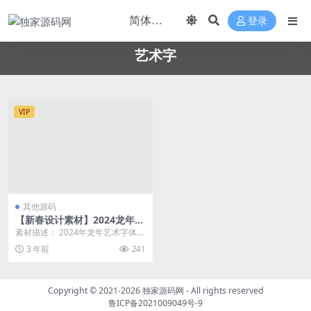
登录
艺术字
VIP
其他源码
【新春设计素材】2024龙年艺
术字源文件，整整60套设计龙
素材描述： 2024年龙年艺术字体源
年素材
文件 分享给大家，有需要的设计大
3 年前
241
大可以看看 ...
Copyright © 2021-2026
独家源码网
- All rights reserved
鲁ICP备2021009049号-9