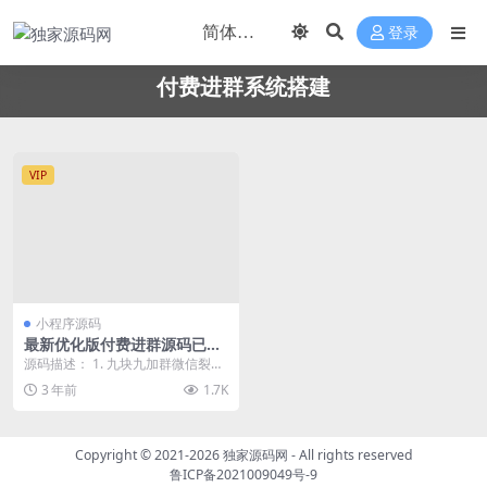
登录
付费进群系统搭建
VIP
小程序源码
最新优化版付费进群源码已修
复定位
源码描述： 1. 九块九加群微信裂变
人脉吃瓜宝妈同城相亲交友取图表
3 年前
1.7K
情包 2. 支...
Copyright © 2021-2026
独家源码网
- All rights reserved
鲁ICP备2021009049号-9