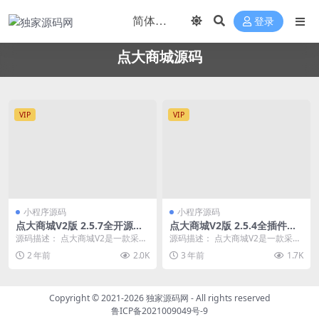
登录
点大商城源码
VIP
VIP
小程序源码
小程序源码
点大商城V2版 2.5.7全开源版
点大商城V2版 2.5.4全插件开
全插件+百度+支付宝+QQ+头
源独立版 百度+支付宝+QQ
源码描述： 点大商城V2是一款采用
源码描述： 点大商城V2是一款采用
条+小程序端+uniapp开源端
+头条+小程序端+unipp开源
全新界面设计支持多端覆盖的小程
全新界面设计支持多端覆盖的小程
2 年前
2.0K
3 年前
1.7K
端
序应用，支持H5...
序应用，支持H5...
Copyright © 2021-2026
独家源码网
- All rights reserved
鲁ICP备2021009049号-9