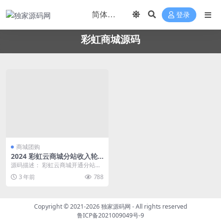
登录
彩虹商城源码
商城团购
2024 彩虹云商城分站收入轮
播PHP源码
源码描述： 彩虹云商城开通分站界
面添加分站收入轮播块， 自己找个
3 年前
788
合适的位置插入进...
Copyright © 2021-2026
独家源码网
- All rights reserved
鲁ICP备2021009049号-9