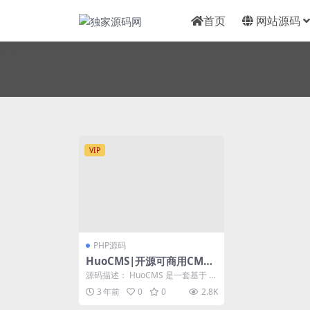
首页
网站源码
VIP
PHP源码
HuoCMS|开源可商用CMS
建站系统HuoCMS 2.0下载
源码描述： HuoCMS 是一套基于 T
(thinkphp内核)
hinkPhp6.0+Vue 开发的一套...
3 年前
0
0
2.8K