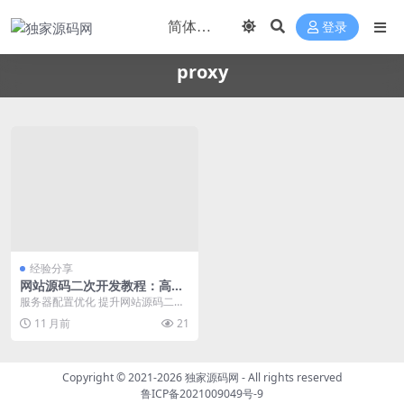
登录
proxy
经验分享
网站源码二次开发教程：高级
性能优化实战（网站源码二次
服务器配置优化 提升网站源码二次
开发教程 进阶学习需求 商业
开发项目的性能，服务器配置是关
11 月前
21
价值高）
键环节。通过调整N...
Copyright © 2021-2026
独家源码网
- All rights reserved
鲁ICP备2021009049号-9