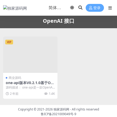
登录
OpenAI 接口
VIP
商业源码
one-api版本V0.2.1.0基于On
e API的二次开发版本安装教
源码描述： one-api是一款OpenAI
程（OpenAI 接口+管理分发
接口管理 & 分发系统，支...
2 年前
1.4K
系统）
Copyright © 2021-2026
独家源码网
- All rights reserved
鲁ICP备2021009049号-9