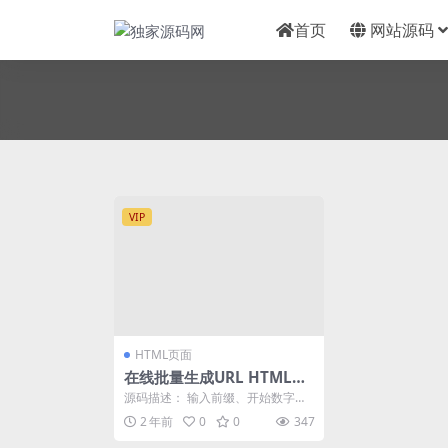
首页
网站源码
VIP
HTML页面
在线批量生成URL HTML单
页网页程序
源码描述： 输入前缀、开始数字、
结束数字、后缀 即可快速生成 几
2 年前
0
0
347
万、十万、百万 ...