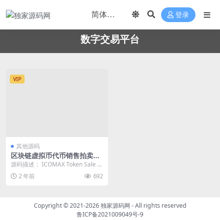
登录
数字交易平台
VIP
其他源码
区块链虚拟币代币销售拍卖平
台,加密货币全方位数字资产交
源码描述： ICOMAX Token Sale &
易平台
Auction Pl...
2 年前
692
Copyright © 2021-2026
独家源码网
- All rights reserved
鲁ICP备2021009049号-9