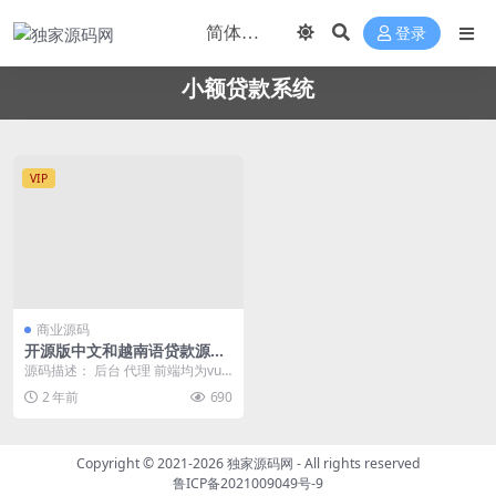
登录
小额贷款系统
VIP
商业源码
开源版中文和越南语贷款源码
贷款平台下载 小额贷款系统
源码描述： 后台 代理 前端均为vue
贷款源码运营版
源码，前端有中文和越南语 前端ui
2 年前
690
黄色大气...
Copyright © 2021-2026
独家源码网
- All rights reserved
鲁ICP备2021009049号-9