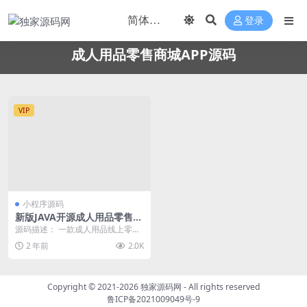
登录
成人用品零售商城APP源码
VIP
小程序源码
新版JAVA开源成人用品零售商
城APP源码 内含安卓IOS双端
源码描述： 一款成人用品线上零售
原生源码+小程序源码
商城JAVA源码，支持h5+安卓+ios
2 年前
2.0K
+微信小...
Copyright © 2021-2026
独家源码网
- All rights reserved
鲁ICP备2021009049号-9