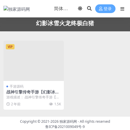
登录
幻影冰雪火龙终极白猪
VIP
手游源码
战神引擎传奇手游【幻影冰雪
火龙终极白猪3.1】2023整理
游戏描述： 战神引擎传奇手游【幻
特色服务端+终极地图
影冰雪火龙终极白猪3.1】2023整
2 年前
1.5K
理特色服务端...
Copyright © 2021-2026
独家源码网
- All rights reserved
鲁ICP备2021009049号-9