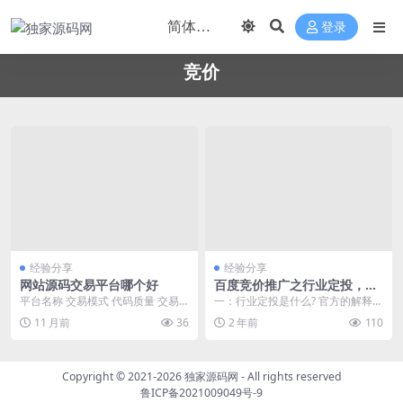
登录
竞价
经验分享
经验分享
网站源码交易平台哪个好
百度竞价推广之行业定投，说
些你关心的
平台名称 交易模式 代码质量 交易
一：行业定投是什么? 官方的解释是
安全 用户评价 源码之家 在线竞价
这样的。网址定向：基于行业线索
11 月前
36
2 年前
110
高 强 4...
实时快照结果，精...
Copyright © 2021-2026
独家源码网
- All rights reserved
鲁ICP备2021009049号-9