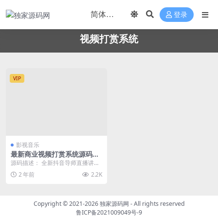
登录
视频打赏系统
VIP
影视音乐
最新商业视频打赏系统源码拥
有多套模板包含代理后台已对
源码描述： 全新抖音导师直播讲解
接支付
功能+全新短视频仿探探左滑右滑皇
2 年前
2.2K
帝选妃效果裂变分...
Copyright © 2021-2026
独家源码网
- All rights reserved
鲁ICP备2021009049号-9