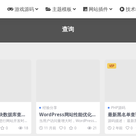
游戏源码
主题模板
网站插件
技术
查询
VIP
经验分享
PHP源码
解决数据库查询
WordPress网站性能优化：
最新黑名单查
如何解决5.9版本下数据库查
开源源码
s进行网站开发时，
当用户访问量增大时，WordPress
源码描述： 最新
询慢的问题
一个常见的问
5.9版本网站出现数据库查询慢，导
统_全开源源码 前端h
0
18
11 月前
0
0
21
2 年前
0
.
致页面...
操...