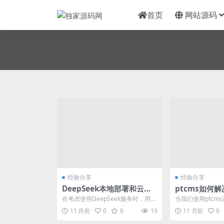
首页
网站源码
经验分享
经验分享
DeepSeek本地部署和云端A
ptcms如何
PI哪个更好
超时问题
在考虑使用DeepSeek服务时，用户
当我们使用ptcm
常常面临本地部署与云端API之间的
数据库查询超时是
11 月前
0
0
19
11 月前
0
选择难题...
题。这个问题可能..