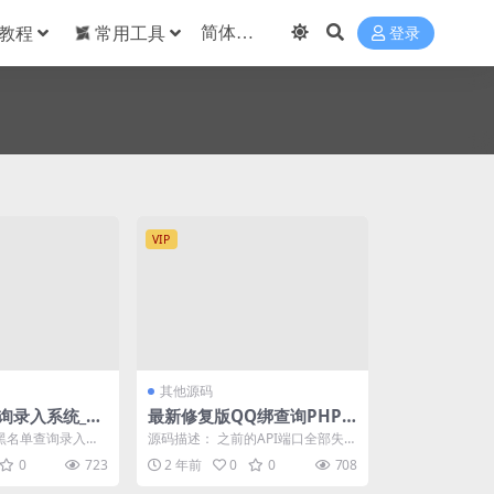
教程
常用工具
登录
VIP
其他源码
询录入系统_全
最新修复版QQ绑查询PHP
网站源码
黑名单查询录入系
源码描述： 之前的API端口全部失效
tml 后端layui
也没人去弄 今天刚好有时间就全部
0
723
2 年前
0
0
708
修复和优化了...