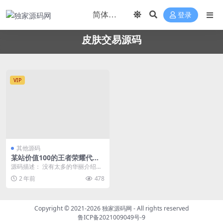
登录
皮肤交易源码
VIP
其他源码
某站价值100的王者荣耀代练/
账号交易/皮肤交易/系统源码
源码描述： 没有太多的华丽介绍，
页面简单实用，程序适用于自营王
2 年前
478
者荣耀代练，账号交...
Copyright © 2021-2026
独家源码网
- All rights reserved
鲁ICP备2021009049号-9