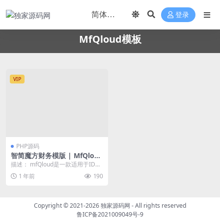
登录
MfQloud模板
VIP
PHP源码
智简魔方财务模版 | MfQloud
模板 简约设计
描述： mfQloud是一款适用于IDC
科技领域的财务模板。该模板采用
1 年前
190
简约设计和...
Copyright © 2021-2026
独家源码网
- All rights reserved
鲁ICP备2021009049号-9