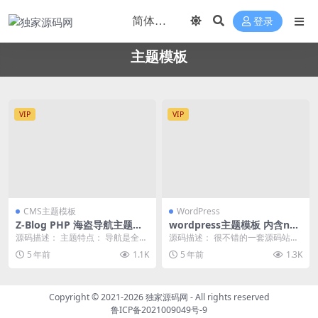
登录
主题模板
VIP
VIP
CMS主题模板
WordPress
Z-Blog PHP 海盗导航主题模
wordpress主题模板 内含ne
板
wzhan2.60无授权版本 仿下
源码描述： 主题特点： 导航是全
源码描述： 很不错的一套源码站源
载吧全开源无加密
屏，可以多展示内容。 主题分导航
码，有需要的自行下载研究吧。压
5 年前
1.1K
5 年前
1.3K
样式和文章样式，...
缩包里面有安装说明...
Copyright © 2021-2026
独家源码网
- All rights reserved
鲁ICP备2021009049号-9