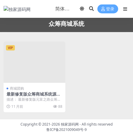
登录
众筹商城系统
VIP
商城团购
最新修复版众筹商城系统源码/
订单认购/多多优购/商城加共
描述： 最新修复版元富之路众筹商
识
城系统源码/订单认购/多多优购/商
11 月前
88
城加共识 前端...
Copyright © 2021-2026
独家源码网
- All rights reserved
鲁ICP备2021009049号-9