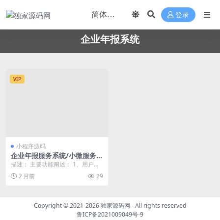
登录
企业年报系统
VIP
小程序源码
企业年报服务系统/小微服务助
手系统电销年报系统企业年审
描述： 主要功能阐述： 1、用户通
企业申请管理
过搜索企业名称，查找到对应企业
2 月前
29
以后， 2、选择...
Copyright © 2021-2026
独家源码网
- All rights reserved
鲁ICP备2021009049号-9