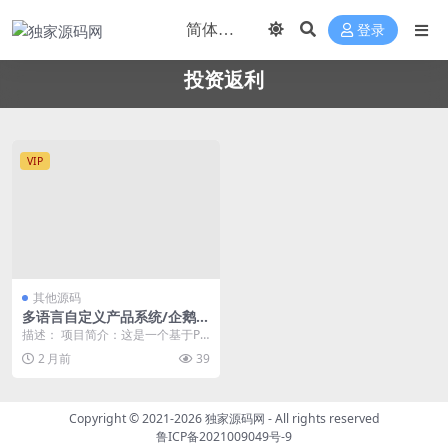
登录
投资返利
VIP
其他源码
多语言自定义产品系统/企鹅养
殖投资返利/一键安装
描述： 项目简介：这是一个基于PH
P开发的多语言企鹅养殖投资返利W
2 月前
39
eb系统，采用...
Copyright © 2021-2026
独家源码网
- All rights reserved
鲁ICP备2021009049号-9