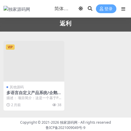
登录
返利
VIP
其他源码
多语言自定义产品系统/企鹅养
殖投资返利/一键安装
描述： 项目简介：这是一个基于PH
P开发的多语言企鹅养殖投资返利W
2 月前
38
eb系统，采用...
Copyright © 2021-2026
独家源码网
- All rights reserved
鲁ICP备2021009049号-9