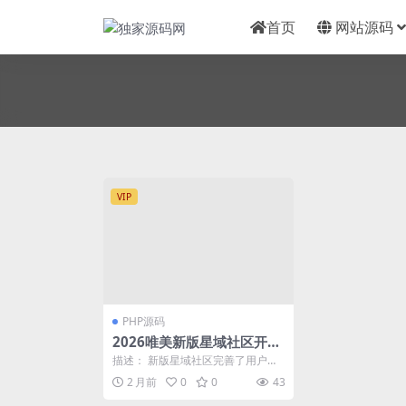
首页
网站源码
VIP
PHP源码
2026唯美新版星域社区开
源/三端APP源码
描述： 新版星域社区完善了用户私
聊转账、商城购买、类 似于闲鱼一
2 月前
0
0
43
样的功能，可以在...