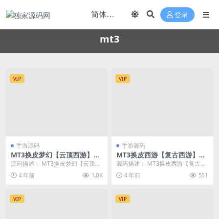
登录
mt3
VIP
VIP
手游源码
手游源码
MT3换皮梦幻【云顶西游】最
MT3换皮西游【复古西游】20
新整理Linux手工服务端+GM
22整理Linux手工服务端+GM
源码描述： MT3换皮梦幻【云顶西
源码描述： MT3换皮西游【复古西
后台+安卓苹果双端+源码+攻
后台+双端
游】最新整理Linux手工服务端+GM
游】2022整理Linux手工服务端+G
4 年前
1.0K
4 年前
551
略
后台+安...
M后台...
VIP
VIP