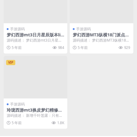
手游源码
手游源码
梦幻西游mt3日月星辰版本lin
梦幻西游MT3纵横18门派点化
ux+安卓苹果双端+外网架设教
宠物装备套装新玩法时装武器
源码描述： 梦幻西游mt3日月星辰
源码描述： 梦幻西游MT3纵横18门
程+自助商城+gm工具
+linux架设教程+GM工具后台
版本linux+安卓苹果双端+外网架设
派点化宠物装备套装新玩法时装武
5 年前
984
5 年前
929
教程+自...
器+linux...
VIP
手游源码
玲珑西游mt3换皮梦幻精修商
业版+安卓苹果双端+GM后台
源码描述： 新增千叶莲露：只有在
+搭建教程
129级以后才可以使用，使用后对
5 年前
1.8K
应宠物降级到80...