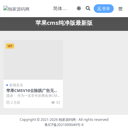
登录
苹果cms纯净版最新版
VIP
影视音乐
苹果CMSV10去除跳广告无后
门纯净版源码整合更新
描述： 作为一名常年折腾各类CMS
系统的站长，最近在搭建苹果CMS
2 月前
33
V10系统做...
Copyright © 2021-2026
独家源码网
- All rights reserved
鲁ICP备2021009049号-9