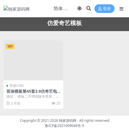
登录
仿爱奇艺模板
VIP
苹果CMS
首涂模板第45套3.0仿奇艺电
影主题多语言版自制更新苹果
描述： 模板二开增强版本更新，根
CMS模板
据用户反馈的问题，修复失效功
2 月前
25
能，若发现问题可以群...
Copyright © 2021-2026
独家源码网
- All rights reserved
鲁ICP备2021009049号-9