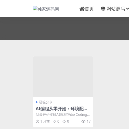
首页
网站源码
经验分享
AI编程从零开始：环境配置
到开发调试
我最开始接触AI编程(Vibe Coding)
是去年，因为我以前没写过Chro
1 月前
0
0
17
m...