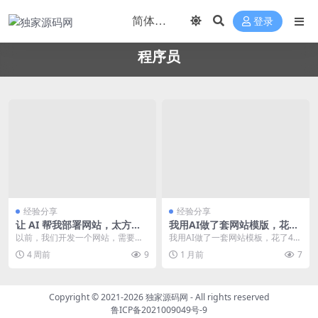
登录
程序员
经验分享
经验分享
让 AI 帮我部署网站，太方便
我用AI做了套网站模版，花了
了！
480块，但我开始慌了
以前，我们开发一个网站，需要先
我用AI做了一套网站模板，花了48
提出需求、再设计方案、再写代码
0块，而且这钱不是一次性的。更可
4 周前
9
1 月前
7
开发、最后部署上线。...
怕的是，我还是...
Copyright © 2021-2026
独家源码网
- All rights reserved
鲁ICP备2021009049号-9