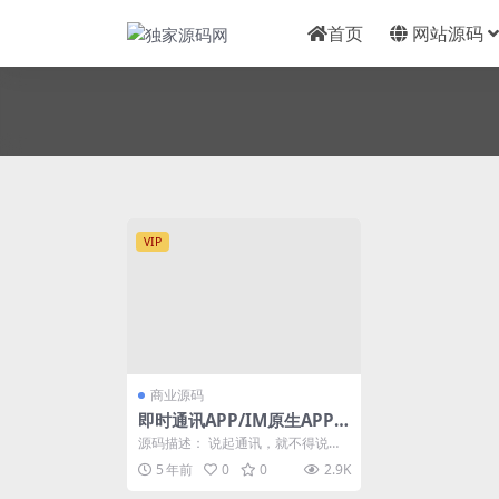
首页
网站源码
VIP
商业源码
即时通讯APP/IM原生APP
高仿微信/全源码无加密/带
源码描述： 说起通讯，就不得说这
详细的部署文档
款视酷了，开源即时通讯的开山鼻
5 年前
0
0
2.9K
祖 全源码，带全套...