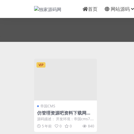
首页
网站源码
VIP
帝国CMS
仿管理资源吧资料下载网站
模板源码下载会员+积分付费
源码描述： 开发环境：帝国cms7.5
下载功能自动采集
空间支持：php+mysql 管理资源
5 年前
0
0
840
吧...