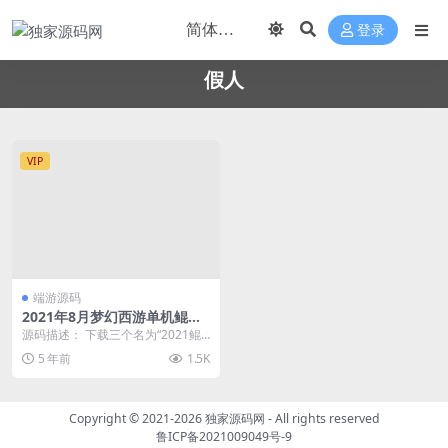
登录
假人
VIP
端游源码
2021年8月梦幻西游单机鲲鹏
版 经典稳定高画质假人助战网
源码描述： 下载三个名为“2021鲲
单带GM工具
鹏版P1，P2，P3”的压缩包 【解压
5 年前
1.5K
前请退...
Copyright © 2021-2026
独家源码网
- All rights reserved
鲁ICP备2021009049号-9