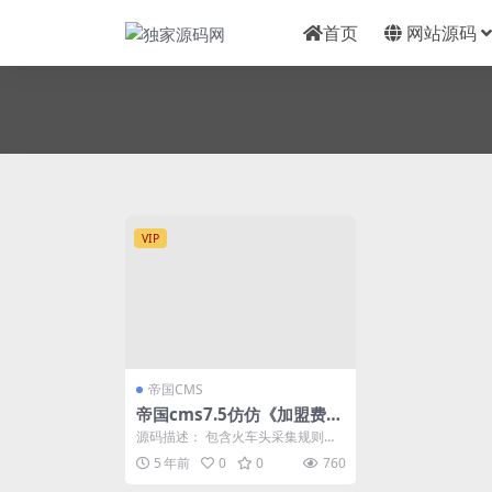
首页
网站源码
VIP
帝国CMS
帝国cms7.5仿仿《加盟费查
询网》源码 加盟费用资讯对
源码描述： 包含火车头采集规则和
比查询网站模板 同步生成w
模块，采集目标站加盟费查询官
5 年前
0
0
760
网。 源码描述： 加...
ap手机站带采集