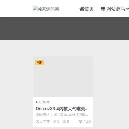
首页
网站源码
VIP
Discuz
DiscuzX3.4内核大气唯美淘
宝客网站模板 GBK
源码描述： 采用DiscuzX3.4内核制
作，模板代码优化完善，大气唯
5 年前
0
0
1.2K
美，更贴合...