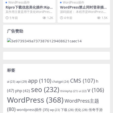
WordPress插件
WordPress插件
Ripro下载信息美化插件:Ripr
WordPress禁止同时登录插件
odl 2.0
(账号不同IP登录自动封号的方
其作用主要是用于美化WordPress
源码描述： 本程序是WordPress插
法)
主题Ri Pro，这款虚拟资源下载主题
件，插件的功能是防止会员账号共
5 年前
1.2K
4 年前
1.5K
的美...
享，特别是...
广告赞助
标签
app
(110)
CMS
(107)
h
api
(29)
chatgpt
(24)
ai
(23)
seo
(232)
v
(106)
(47)
php
(42)
thinkphp
(21)
ui
(22)
WordPress
(368)
WordPress主题
(80)
wordpress插件
(35)
下载
(28)
优化
(28)
传奇手游
wp
(23)