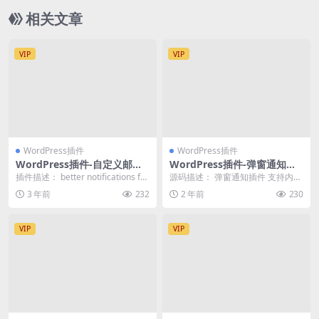
相关文章
VIP
VIP
WordPress插件
WordPress插件
WordPress插件-自定义邮件
WordPress插件-弹窗通知插
通知-Better Notifications汉
件 支持内容自定义
插件描述： better notifications for
源码描述： 弹窗通知插件 支持内容
化版【v1.8.2】
WordPress...
自定义 源码截图：
3 年前
232
2 年前
230
VIP
VIP