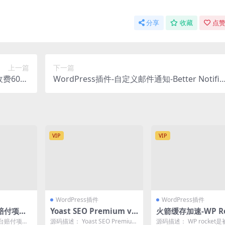
分享
收藏
点赞
上一篇
下一篇
6000
WordPress插件-自定义邮件通知-Better Notific
元）
ations汉化版【v1.8.2】
VIP
VIP
WordPress插件
WordPress插件
赔付项目
Yoast SEO Premium v​​1
火箭缓存加速-WP Ro
7.1（已激活版）
t【3.9.2】最新汉
台赔付项
源码描述： Yoast SEO Premium
源码描述： WP rocket是