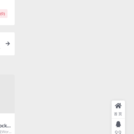
(
0
)
首页
cke
化特别
被Word
QQ