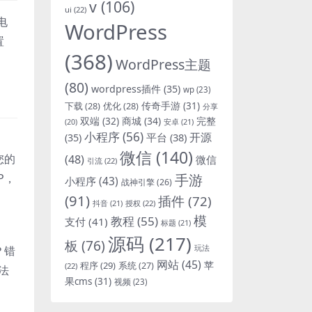
v
(106)
ui
(22)
电
WordPress
置
(368)
WordPress主题
(80)
wordpress插件
(35)
wp
(23)
下载
(28)
优化
(28)
传奇手游
(31)
分享
双端
(32)
商城
(34)
完整
安卓
(21)
(20)
小程序
(56)
开源
平台
(38)
(35)
微信
(140)
您的
(48)
微信
引流
(22)
手游
P，
小程序
(43)
战神引擎
(26)
(91)
插件
(72)
抖音
(21)
授权
(22)
模
教程
(55)
支付
(41)
标题
(21)
源码
(217)
板
(76)
玩法
？错
网站
(45)
程序
(29)
苹
系统
(27)
(22)
法
果cms
(31)
视频
(23)