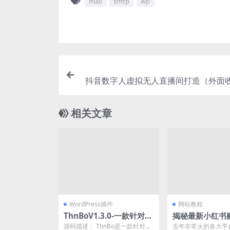
mail
smtp
wp
抖音数字人虚拟无人直播间打造（外面收费
相关文章
WordPress插件
网站教程
ThnBoV1.3.0-一款针对W
揭秘最新小红书
ordPress开发的缩略图美
思路加找店教程
源码描述： ThnBo是一款针对于
去年非常火的各大平