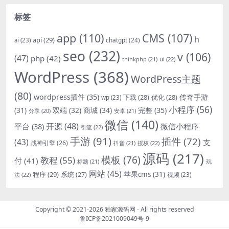
标签
app
(110)
CMS
(107)
h
api
(29)
chatgpt
(24)
ai
(23)
seo
(232)
v
(106)
(47)
php
(42)
thinkphp
(21)
ui
(22)
WordPress
(368)
WordPress主题
(80)
wordpress插件
(35)
下载
(28)
优化
(28)
传奇手游
wp
(23)
小程序
(56)
双端
(32)
商城
(34)
完整
(35)
(31)
安卓
(21)
分享
(20)
微信
(140)
开源
(48)
微信小程序
平台
(38)
引流
(22)
手游
(91)
插件
(72)
(43)
支
战神引擎
(26)
抖音
(21)
授权
(22)
源码
(217)
模板
(76)
教程
(55)
付
(41)
标题
(21)
玩
网站
(45)
程序
(29)
苹果cms
(31)
系统
(27)
法
(22)
视频
(23)
Copyright © 2021-2026
独家源码网
- All rights reserved
鲁ICP备2021009049号-9