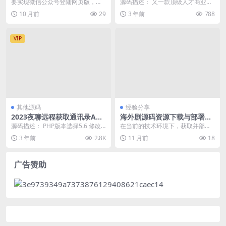
故障排查
版带全部26个插件 可封装app
要实现微信公众号登陆网页版，需
源码描述： 又一款顶级人才商业系
带全部运营和开发手册
要配置OAuth2.0授权和生成网页授
统源码，可以在线升级，带全部26
10 月前
29
3 年前
788
权域名。以下...
个商业插件，至此...
VIP
其他源码
经验分享
2023夜聊远程获取通讯录AP
海外剧源码资源下载与部署实
P/相册/短信/双端
战教程
源码描述： PHP版本选择5.6 修改
在当前的技术环境下，获取并部署
数据库 app/database.php ...
最新的海外剧源码资源已成为许多
3 年前
2.8K
11 月前
18
开发者和技术爱好者的...
广告赞助