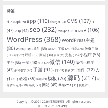
标签
app
(110)
CMS
(107)
h
api
(29)
chatgpt
(24)
ai
(23)
seo
(232)
v
(106)
(47)
php
(42)
thinkphp
(21)
ui
(22)
WordPress
(368)
WordPress主题
(80)
wordpress插件
(35)
下载
(28)
优化
(28)
传奇手游
wp
(23)
小程序
(56)
双端
(32)
商城
(34)
完整
(35)
(31)
安卓
(21)
分享
(20)
微信
(140)
开源
(48)
微信小程序
平台
(38)
引流
(22)
手游
(91)
插件
(72)
(43)
支
战神引擎
(26)
抖音
(21)
授权
(22)
源码
(217)
模板
(76)
教程
(55)
付
(41)
标题
(21)
玩
网站
(45)
程序
(29)
苹果cms
(31)
系统
(27)
法
(22)
视频
(23)
Copyright © 2021-2026
独家源码网
- All rights reserved
鲁ICP备2021009049号-9