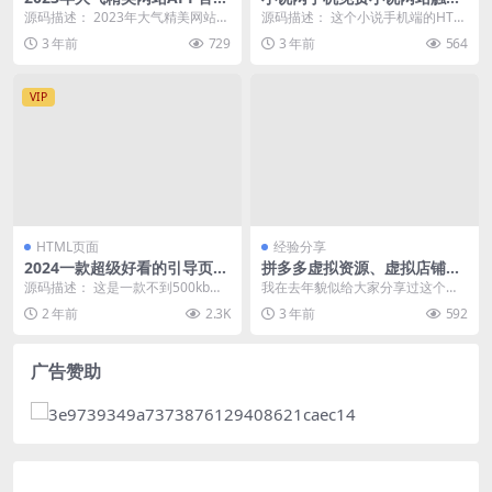
源码
版自适应html5手机小说网站
源码描述： 2023年大气精美网站A
源码描述： 这个小说手机端的HTM
模板
PP官网源码，好看实用。此源码特
L模板，可以帮助网站管理员快速搭
3 年前
729
3 年前
564
别好看，所以...
建小说类型网站...
VIP
HTML页面
经验分享
2024一款超级好看的引导页源
拼多多虚拟资源、虚拟店铺教
码
程
源码描述： 这是一款不到500kb的
我在去年貌似给大家分享过这个项
引导页,超级好看,用服务器或者主机
目，今天再分享一次，拼多多虚拟
2 年前
2.3K
3 年前
592
均可搭建 ...
资源玩法，拼多多虚拟...
广告赞助