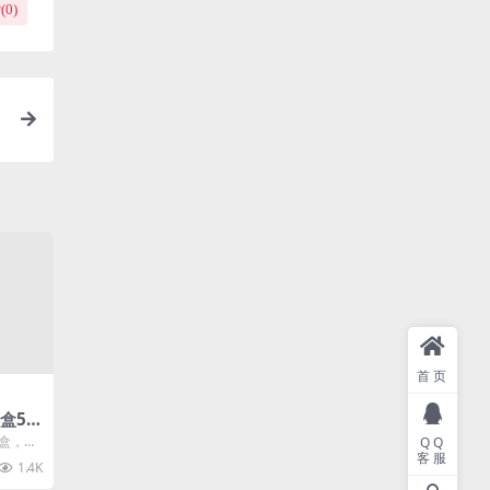
(
0
)
首页
5.0
app
盲盒，相
QQ
客服
人盲盒
1.4K