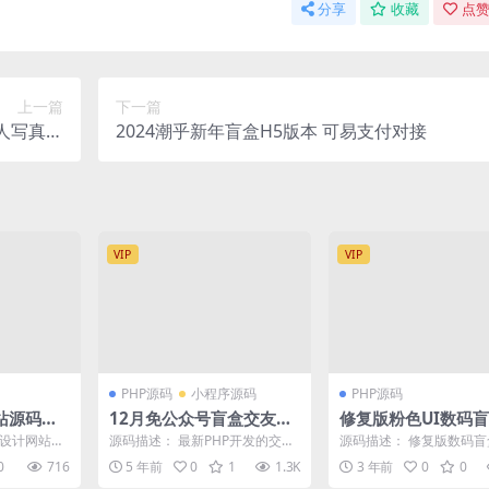
分享
收藏
点赞
上一篇
下一篇
个人写真站
2024潮乎新年盲盒H5版本 可易支付对接
等等
VIP
VIP
PHP源码
小程序源码
PHP源码
站源码后
12月免公众号盲盒交友源
修复版粉色UI数码盲盒
网络拓展
码-已集成sdk2.0-对接Z支
美化版本/带前端uni
型设计网站源
源码描述： 最新PHP开发的交友
源码描述： 修复版数码
付及视频搭建教程
源码/内附搭建教程
发，非常适
盲盒系统源码，免微信公众号，
比以前的版本，新增了新
0
716
5 年前
0
1
1.3K
3 年前
0
0
..
此款一元抽纸条盲盒交...
首页弹窗 包邮件数设...