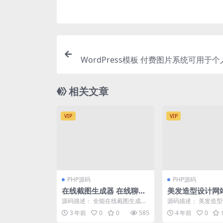
WordPress模板 付费图片系统可用于
相关文章
VIP
VIP
PHP源码
PHP源码
在线截图生成器 在线聊天
美发造型设计网
对话生成网站源码
台简洁企业通过
源码描述： 全能在线截图生成器
源码描述： 美发造
业务 v1.6.0
工具网站源码，在线一键制作各
码是基于易优cms开
3 年前
0
0
585
4 年前
0
种截图生成， 包含生成...
合美发造型企业通过网.