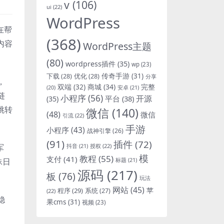
v
(106)
ui
(22)
WordPress
在帮
(368)
内容
WordPress主题
(80)
wordpress插件
(35)
wp
(23)
下载
(28)
优化
(28)
传奇手游
(31)
分享
，
双端
(32)
商城
(34)
完整
安卓
(21)
(20)
链
小程序
(56)
开源
平台
(38)
(35)
跳转
微信
(140)
(48)
微信
引流
(22)
手游
小程序
(43)
战神引擎
(26)
(91)
插件
(72)
军
抖音
(21)
授权
(22)
模
教程
(55)
支付
(41)
蛛日
标题
(21)
源码
(217)
板
(76)
玩法
网站
(45)
程序
(29)
苹
系统
(27)
(22)
稳
果cms
(31)
视频
(23)