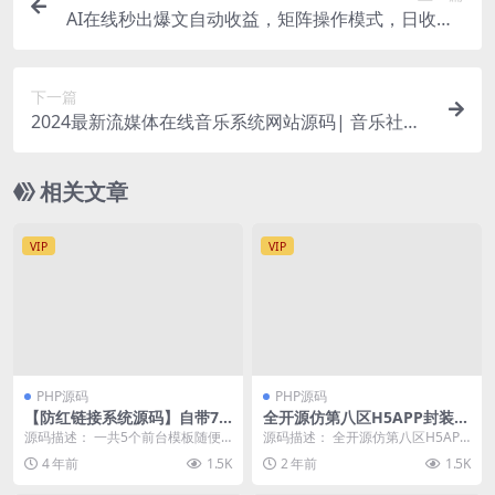
AI在线秒出爆文自动收益，矩阵操作模式，日收益1
000+可无限放大，长期可做
下一篇
2024最新流媒体在线音乐系统网站源码| 音乐社区
| 多语言 | 开心版
相关文章
VIP
VIP
PHP源码
PHP源码
【防红链接系统源码】自带7
全开源仿第八区H5APP封装打
个接口的冰狱防红系统 支持直
包分发系统源码
源码描述： 一共5个前台模板随便
源码描述： 全开源仿第八区H5APP
连和跳转防红
换。 支持对接易支付和码支付!!自
封装打包分发系统源码 附带搭建文
4 年前
1.5K
2 年前
1.5K
己申请接口即可...
档 1、同时...