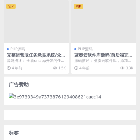
VIP
VIP
PHP源码
PHP源码
完整运营版任务悬赏系统/众人
蓝奏云软件库源码(前后端完
帮任务平台/VUE源码/支持对
整)
源码描述： 全新uniapp开发的任务
源码描述： 蓝奏云软件库，添加分
接API
悬赏系统，完整项目源码，可直接
类填入蓝奏云文件夹分享链接，链
4 年前
1.5K
4 年前
3.3K
上线 附带V...
接密码即可。 非 ...
广告赞助
标签