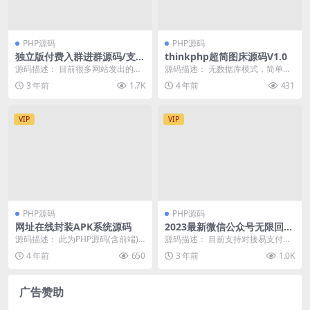
PHP源码
PHP源码
独立版付费入群进群源码/支持
thinkphp超简图床源码V1.0
代理分销/九块九进群只是付费
源码描述： 目前很多网站发出的独
源码描述： 无数据库模式，简单配
立版源码，都是盗版残缺的，搭建
置，一键搭建 第三方接口接入，不
3 年前
1.7K
4 年前
431
出来也无法运营。会...
占用服务器空间 ...
VIP
VIP
PHP源码
PHP源码
网址在线封装APK系统源码
2023最新微信公众号无限回调
系统
源码描述： 此为PHP源码(含前端),
源码描述： 目前支持对接易支付，
未加密 功能:可以将网址打包封装成
支持用户自助充值，自助购买授
4 年前
650
3 年前
1.0K
APK(...
权，支持自助更换授权...
广告赞助