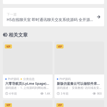
统
下一篇
H5在线聊天室 即时通讯聊天交友系统源码 全开源
附教程
相关文章
VIP
VIP
PHP源码
分类信息
PHP源码
六零导航页(LyLme Spage)源
新版仿蓝奏云可以做软件库PH
码 分类导航网站源码
P源码
源码描述： 1. 上传源码到网站根目
源码描述： 安装教程: 访问域名安
录解压 2. 访问http://域名/ins...
装(不要用8.0以上php 不然会创建
4 年前
1.4K
3 年前
900
不了数据...
VIP
VIP