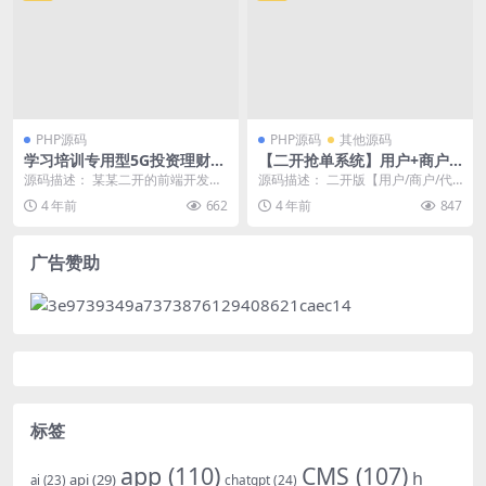
PHP源码
PHP源码
其他源码
学习培训专用型5G投资理财产
【二开抢单系统】用户+商户
品H5网站源码带独家代理二开
+代理三合一自动抢单系统带
源码描述： 某某二开的前端开发，
源码描述： 二开版【用户/商户/代
前端开发
抢单+接单+返利+收单+资源盘
各大网站沒有一样的，物品如图所
理/三合一】抢单系统/接单返利/收
4 年前
662
4 年前
847
等众多功能的区块系统源码
示，百易君看过下，...
单/自动抢单...
广告赞助
标签
app
(110)
CMS
(107)
h
api
(29)
chatgpt
(24)
ai
(23)