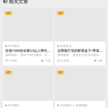
相关文章
VIP
VIP
PHP源码
影视音乐
价值1500的全新UI众人帮任务
运营版打包的影视盒子/带直播
帮PHP源码/悬赏任务抖音快
采集地址/可封装APP
源码描述： 某站1500元购买，后台
源码描述： 这套盒子是去年我自己
手头条点赞源码/带三级分销可
Tinkphp 前端可封装打包 网页端加
运营的东西，实际运营过的。虽然
5 年前
1.5K
4 年前
746
封装小程序
安卓...
可能不如现在的版本...
VIP
VIP
PHP源码
其他源码
商城团购