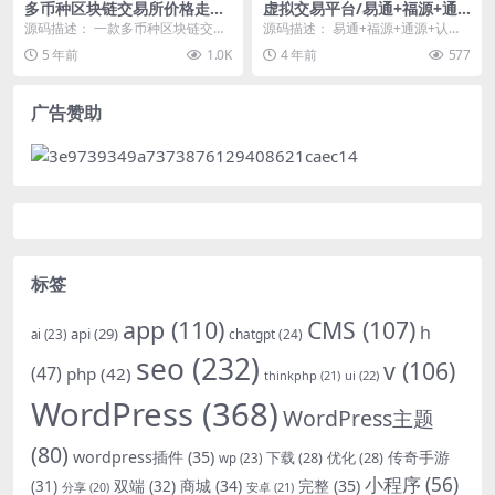
多币种区块链交易所价格走势
虚拟交易平台/易通+福源+通
源码+币种区块链交易所+存取
源+认购多种交易平台源码
源码描述： 一款多币种区块链交易
源码描述： 易通+福源+通源+认购
功能齐全+带有身份认证+量化
所源码，功能很全面带有身份认
多种交易平台源码 本站源码全部经
5 年前
1.0K
4 年前
577
交易
证，量化交易等。搭建...
过测试,配有前...
广告赞助
标签
app
(110)
CMS
(107)
h
api
(29)
chatgpt
(24)
ai
(23)
seo
(232)
v
(106)
(47)
php
(42)
thinkphp
(21)
ui
(22)
WordPress
(368)
WordPress主题
(80)
wordpress插件
(35)
下载
(28)
优化
(28)
传奇手游
wp
(23)
小程序
(56)
双端
(32)
商城
(34)
完整
(35)
(31)
安卓
(21)
分享
(20)