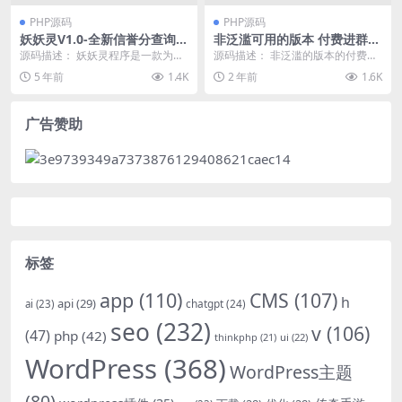
PHP源码
PHP源码
妖妖灵V1.0-全新信誉分查询平
非泛滥可用的版本 付费进群P
台程序
LUS版源码 thinkphp内核
源码描述： 妖妖灵程序是一款为交
源码描述： 非泛滥的版本的付费进
易安全做保障,信誉分查询认证的一
群plus版源码分享，分站需要再解
5 年前
1.4K
2 年前
1.6K
款程序,小白式安...
析一个域名绑定...
广告赞助
标签
app
(110)
CMS
(107)
h
api
(29)
chatgpt
(24)
ai
(23)
seo
(232)
v
(106)
(47)
php
(42)
thinkphp
(21)
ui
(22)
WordPress
(368)
WordPress主题
(80)