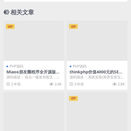
网免挂码支付系统
相关文章
VIP
VIP
PHP源码
PHP源码
Miaoo朋友圈程序全开源版源
thinkphp价值4000元的SEO
码
按天计费系统源码
源码描述： 前台一键发布图文，视
源码描述： 系统安装(推荐安装宝
频，音乐。发布内容支持定位或自
塔) 添加站点时，搭建后，到宝塔网
2 年前
2.4K
3 年前
2.8K
定义位置信息。支持...
站列表点设置，...
VIP