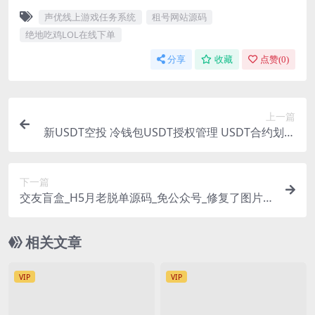
声优线上游戏任务系统
租号网站源码
绝地吃鸡LOL在线下单
分享
收藏
点赞(
0
)
上一篇
新USDT空投 冷钱包USDT授权管理 USDT合约划扣
无限开代理冷钱包 带安装教程
下一篇
交友盲盒_H5月老脱单源码_免公众号_修复了图片上
传_修复纸条审核_全新完美运营版本
相关文章
VIP
VIP