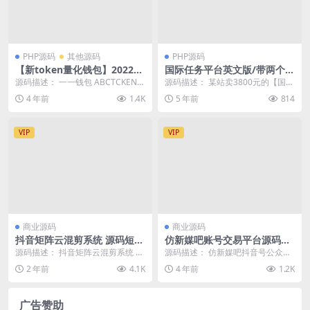
PHP源码
其他源码
PHP源码
【新token量化钱包】2022更
国际任务平台英文版/带两个小
新量化/多币种推荐奖励理财源
游戏/国际版任务平台/抖音分
源码描述： 一一钱包 ABCTCKEN是
源码描述： 某站卖3800元的【国际
码区块/矿机/新token钱包源
享点赞任务平台
一款新兴的区块值数字资产线包,应
任务平台】英文版/带两个小游戏/国
4 年前
1.4K
5 年前
814
码带安装视频教程
用在移动...
际版任务平...
VIP
VIP
商业源码
商业源码
抖音矩阵云混剪系统 源码短视
仿新媒吧账号交易平台源码模
频矩阵营销系统V2.3.0（免授
板【织梦】
源码描述： 抖音矩阵云混剪系统 源
源码描述： 仿新媒吧抖音号公众号
权版）
码短视频矩阵营销系统V2.3.0（免
平台模板主题 看到一个很漂亮的账
2 年前
4.1K
4 年前
1.2K
授权版）多...
号交易平台源码，...
广告赞助