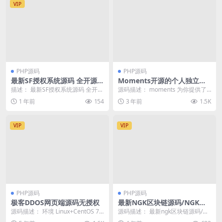
VIP
PHP源码
PHP源码
最新SF授权系统源码 全开源无
Moments开源的个人独立博
加密v5.2版本
客社交源码
描述： 最新SF授权系统源码 全开源
源码描述： moments 为你提供了
无加密v5.2版本 SF多应用综合验证
一个全新的方式来与你关注的博客
1 年前
154
3 年前
1.5K
系统是...
作者和读者互...
VIP
VIP
PHP源码
PHP源码
极客DDOS网页端源码无授权
最新NGK区块链源码/NGK矿
机挖矿源码/NGK公链程序/数
源码描述： 环境 Linux+CentOS 7.6
源码描述： 最新ngk区块链源码/N
字钱包点对点交易模式/算力
+nginx1.18+mysq...
GK矿机挖矿源码/NGK公链程序/数