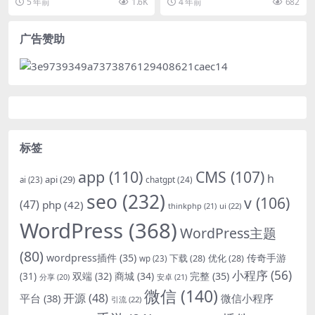
5 年前
1.6K
4 年前
682
字钱包点...
广告赞助
标签
app
(110)
CMS
(107)
h
api
(29)
chatgpt
(24)
ai
(23)
seo
(232)
v
(106)
(47)
php
(42)
thinkphp
(21)
ui
(22)
WordPress
(368)
WordPress主题
(80)
wordpress插件
(35)
下载
(28)
优化
(28)
传奇手游
wp
(23)
小程序
(56)
双端
(32)
商城
(34)
完整
(35)
(31)
安卓
(21)
分享
(20)
微信
(140)
开源
(48)
微信小程序
平台
(38)
引流
(22)