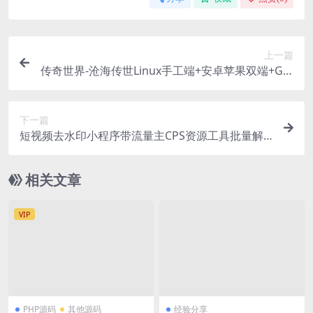
上一篇
传奇世界-沧海传世Linux手工端+安卓苹果双端+GM
授权后台+战旗+元神+明文资源
下一篇
短视频去水印小程序带流量主CPS资源工具批量解
析修改MD5
相关文章
VIP
PHP源码
其他源码
经验分享