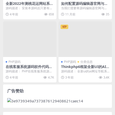
全新2022年测桃花运网站系统
如何配置源码编辑器官网与C
源码/完美对接支付结算
MS系统实现无缝集成及API对
源码描述： 安装本源码后只要有人
当我们需要将源码编辑器官网与现
接
在线测算，就可以获得收入哦。是
有的CMS（内容管理系统）如Word
4 年前
658
11 月前
35
目前市面上最火的变...
Press或D...
VIP
PHP源码
PHP源码
分类信息
在线客服系统源码软件代码
Thinkphp6框架全新UI的AI
+自动回复+可生成接入+手机
网址导航系统源码
源码描述： PHP在线客服系统源码
源码描述： 全新ui的ai网址导航系
版管理后台
是一款PHP开发的在线客服系统源
统源码，基于thinkphp6框架开发的
4 年前
4.7K
3 年前
3.4K
码,网站在线客...
A...
广告赞助