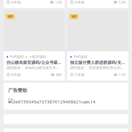
4 年前
1.5K
4 年前
1.5K
己申请接口即可...
要设置伪静...
VIP
VIP
PHP源码
小程序源码
PHP源码
仿山楂岛留言源码/公众号吸
独立版付费入群进群源码/支持
粉/短视频引流神器
代理分销/九块九进群只是付费
源码描述： php仿山楂岛留言本源
源码描述： 目前很多网站发出的独
码 最近抖音非常火的山楂岛，用ph
立版源码，都是盗版残缺的，搭建
4 年前
690
3 年前
1.7K
p简单的仿了...
出来也无法运营。会...
广告赞助