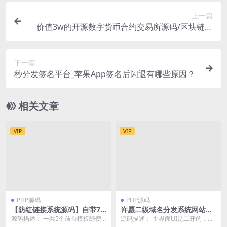
上一篇
价值3w的开源数字货币合约交易所源码/区块链交
易所源码/otc交易平台/撮合交易引基于Java开发
下一篇
秒分发签名平台_苹果App签名后闪退有哪些原因？
相关文章
VIP
VIP
PHP源码
PHP源码
【防红链接系统源码】自带7
许愿二级域名分发系统网站源
个接口的冰狱防红系统 支持直
码美化版
源码描述： 一共5个前台模板随便
源码描述： 主界面UI是二开的，上
连和跳转防红
换。 支持对接易支付和码支付!!自
搭建教程，首先php要大于7.1，还