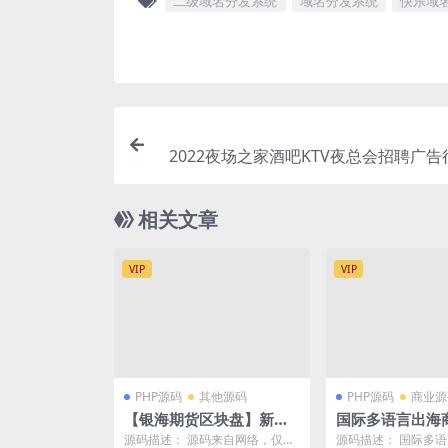
二级域名分发系统
域名分发系统
快乐域
2022夜场之家酒吧KTV夜总会招聘广
发布网站源码/分类信息
相关文章
VIP
VIP
PHP源码
其他源码
PHP源码
商业源
【银海期货区块盘】新版P
国际多语言出海
HP虚拟实体交易盘原油木
产品自动匹配订
源码描述： 源码来自网络，仅供
源码描述： 国际多