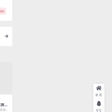
(
0
)
首页
罗牌修
+预
塔罗牌占
QQ