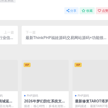
名分发系统
分享
收藏
点赞
上一篇
下一篇
告行业信息
最新ThinkPHP福娃源码交易网站源码+功能很强
门户系统
大
VIP
VIP
码
PHP源码
PHP源码
商城返佣
2026年梦幻防红系统支持
最新修复TAROT塔
单源码
抖音圆码带用户中心支付
复版源码+占卜+爱情
语言出海商城
描述： 核心特性： 多域名池智能
源码描述： 最新TAROT